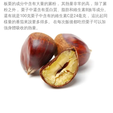
板栗的成分中含有大量的澱粉， 其熱量非常的高， 除了澱
粉之外， 栗子中還含有蛋白質、脂肪和維生素B族等成分。
還有就是100克栗子中含有的維生素C是24毫克， 這比起同
樣量的番茄來說要多得多。 在每次飯後都吃些栗子可以加
強身體吸收的熱量。