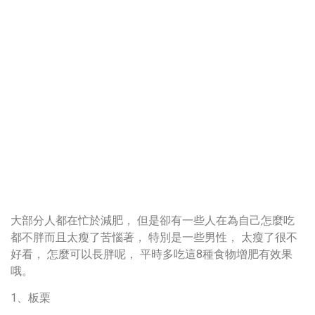
大部分人都在忙於減肥， 但是卻有一些人在為自己怎麼吃
都不胖而且太瘦了苦惱著， 特別是一些男性， 太瘦了很不
好看， 怎麼可以長胖呢， 平時多吃這8種食物增肥有效果
哦。
1、板栗