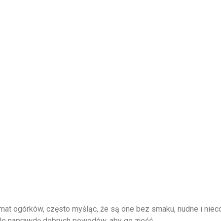
at ogórków, często myśląc, że są one bez smaku, nudne i nieco
iele naprawdę dobrych powodów, aby go zjeść.