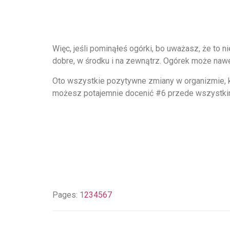
Więc, jeśli pominąłeś ogórki, bo uważasz, że to 
dobre, w środku i na zewnątrz. Ogórek może naw
Oto wszystkie pozytywne zmiany w organizmie, k
możesz potajemnie docenić #6 przede wszystki
Pages:
1
2
3
4
5
6
7