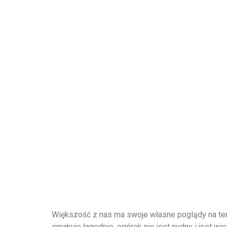
Większość z nas ma swoje własne poglądy na tem
smakuje łagodnie, ogórek nie jest nudny i jest w