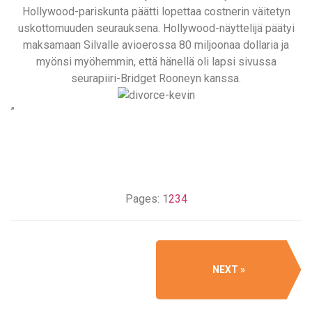
Hollywood-pariskunta päätti lopettaa costnerin väitetyn
uskottomuuden seurauksena. Hollywood-näyttelijä päätyi
maksamaan Silvalle avioerossa 80 miljoonaa dollaria ja
myönsi myöhemmin, että hänellä oli lapsi sivussa
seurapiiri-Bridget Rooneyn kanssa.
”
Pages:
1
2
3
4
NEXT