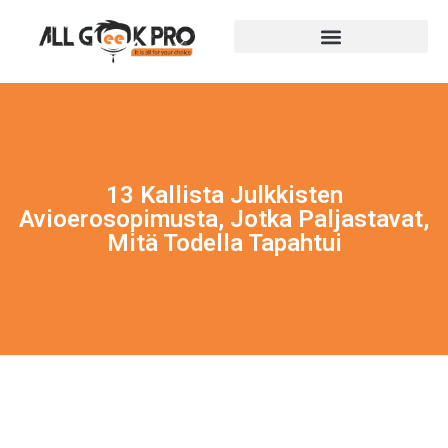
13 Kallista Julkkisten
Avioerosopimusta, Jotka Paljastavat,
Mitä Todella Tapahtui