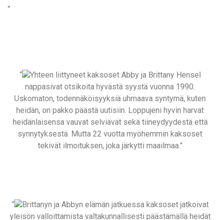
”
“
Yhteen liittyneet kaksoset Abby ja Brittany Hensel
nappasivat otsikoita hyvästä syystä vuonna 1990.
Uskomaton, todennäköisyyksiä uhmaava syntymä, kuten
heidän, on pakko päästä uutisiin. Loppujeni hyvin harvat
heidänlaisensa vauvat selviävät sekä tiineydyydestä että
synnytyksestä. Mutta 22 vuotta myöhemmin kaksoset
tekivät ilmoituksen, joka järkytti maailmaa.”
“
Brittanyn ja Abbyn elämän jatkuessa kaksoset jatkoivat
yleisön valloittamista valtakunnallisesti päästämällä heidät