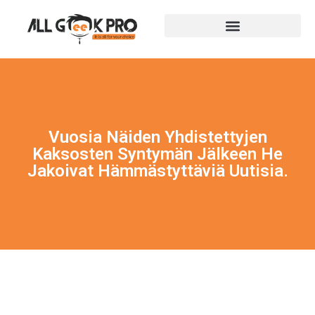
Vuosia Näiden Yhdistettyjen
Kaksosten Syntymän Jälkeen He
Jakoivat Hämmästyttäviä Uutisia.