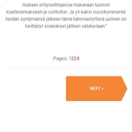
mukaan erityisehtojensa mukanaan tuomiin
koettelemukseen ja voittoihin. Ja yli kaksi vuosikymmentä
heidän syntymänsä jälkeen tämä hämmästyttävä uutinen on
heittänyt sisarukset jälleen valokeilaan.”
Pages:
1
2
3
4
NEXT