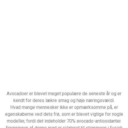
Avocadoer er blevet meget populære de seneste år og er
kendt for deres lækre smag og høje næringsværdi.
Hvad mange mennesker ikke er opmærksomme på, er
egenskaberne ved dets frø, som er blevet vigtige for nogle
modeller, fordi det indeholder 70% avocado-antioxidanter.
Ernæringen af ​​denne mad er relateret til stigningen i fysisk