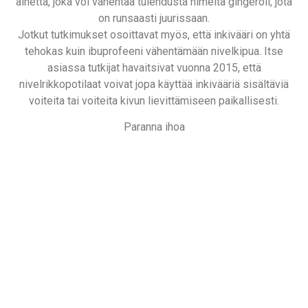
ainetta, joka voi vähentää tulehdusta nimeltä gingeroli, jota
on runsaasti juurissaan.
Jotkut tutkimukset osoittavat myös, että inkivääri on yhtä
tehokas kuin ibuprofeeni vähentämään nivelkipua. Itse
asiassa tutkijat havaitsivat vuonna 2015, että
nivelrikkopotilaat voivat jopa käyttää inkivääriä sisältäviä
voiteita tai voiteita kivun lievittämiseen paikallisesti.
Paranna ihoa