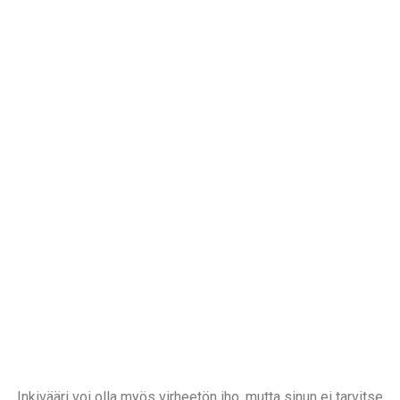
Inkivääri voi olla myös virheetön iho, mutta sinun ei tarvitse