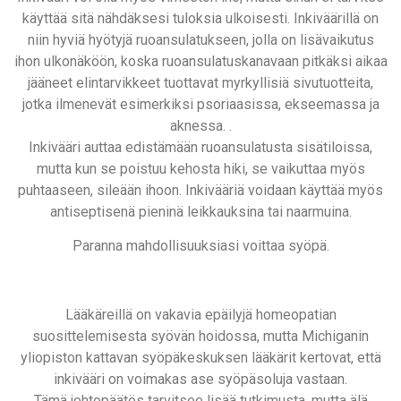
käyttää sitä nähdäksesi tuloksia ulkoisesti. Inkiväärillä on
niin hyviä hyötyjä ruoansulatukseen, jolla on lisävaikutus
ihon ulkonäköön, koska ruoansulatuskanavaan pitkäksi aikaa
jääneet elintarvikkeet tuottavat myrkyllisiä sivutuotteita,
jotka ilmenevät esimerkiksi psoriaasissa, ekseemassa ja
aknessa. .
Inkivääri auttaa edistämään ruoansulatusta sisätiloissa,
mutta kun se poistuu kehosta hiki, se vaikuttaa myös
puhtaaseen, sileään ihoon. Inkivääriä voidaan käyttää myös
antiseptisenä pieninä leikkauksina tai naarmuina.
Paranna mahdollisuuksiasi voittaa syöpä.
Lääkäreillä on vakavia epäilyjä homeopatian
suosittelemisesta syövän hoidossa, mutta Michiganin
yliopiston kattavan syöpäkeskuksen lääkärit kertovat, että
inkivääri on voimakas ase syöpäsoluja vastaan.
Tämä johtopäätös tarvitsee lisää tutkimusta, mutta älä