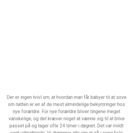
Der er ingen tvivl om, at hvordan man får babyer til at sove
om natten er en af ​​de mest almindelige bekymringer hos
nye forældre. For nye forældre bliver tingene meget
vanskelige, og det kræver noget at vænne sig til at blive
passet på og tager ofte 24 timer i døgnet. Det var mildt
sagt udmattende. Vi drømmer alle om at gå i seng hele