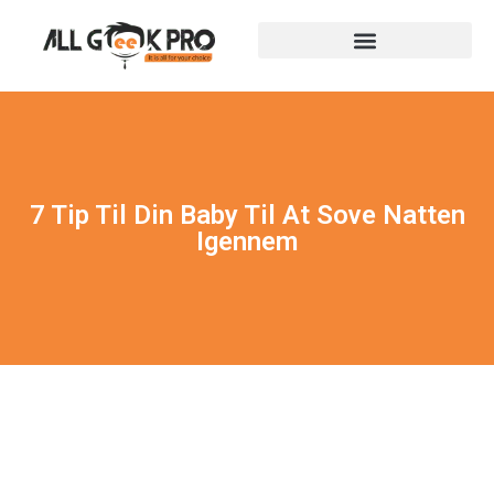
7 Tip Til Din Baby Til At Sove Natten
Igennem