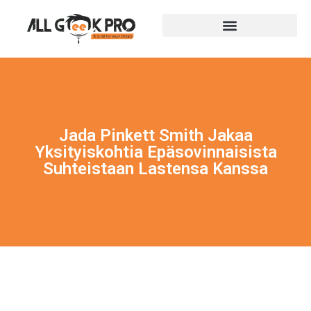
Jada Pinkett Smith Jakaa
Yksityiskohtia Epäsovinnaisista
Suhteistaan ​​lastensa Kanssa