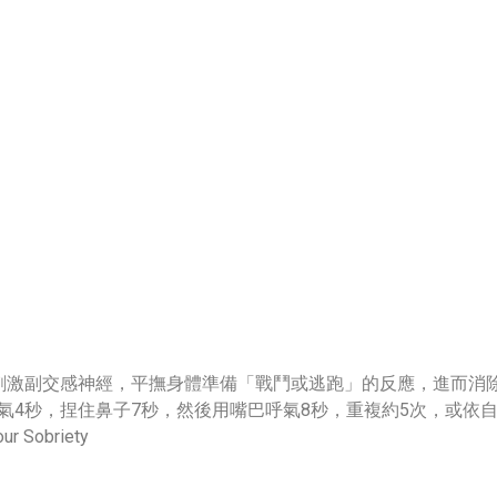
刺激副交感神經，平撫身體準備「戰鬥或逃跑」的反應，進而消
吸氣4秒，捏住鼻子7秒，然後用嘴巴呼氣8秒，重複約5次，或依