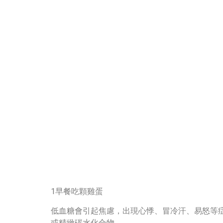
1早餐吃顆雞蛋
低血糖會引起焦慮，出現心悸、冒冷汗、易怒等
或精緻碳水化合物。