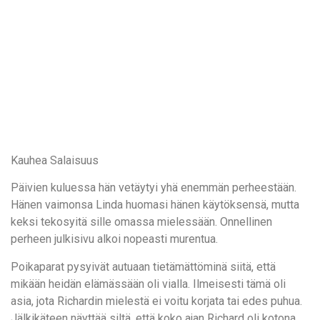
Kauhea Salaisuus
Päivien kuluessa hän vetäytyi yhä enemmän perheestään.
Hänen vaimonsa Linda huomasi hänen käytöksensä, mutta
keksi tekosyitä sille omassa mielessään. Onnellinen
perheen julkisivu alkoi nopeasti murentua.
Poikaparat pysyivät autuaan tietämättöminä siitä, että
mikään heidän elämässään oli vialla. Ilmeisesti tämä oli
asia, jota Richardin mielestä ei voitu korjata tai edes puhua.
Jälkikäteen näyttää siltä, että koko ajan Richard oli kotona