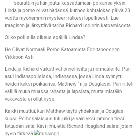
seurattiin ja hän joutui kasvattamaan poikansa yksin.
Linda ja perhe elivät hädässä, kunnes kohtalokas päivä 23
vuotta myöhemmin mysteeri ratkesi lopullisesti. Lue
traaginen ja järkyttävä tarina Richard Iselerin katoamisesta.
Oliko poliisilla oikeus epäillä Lindaa?
He Olivat Normaali Perhe Katoamista Edeltäneeseen
Viikkoon Asti.
Linda ja Richard vaikuttivat onnellisilta ja normaaleilta. Pari
asui Indianapolisissa, Indianassa, jossa Linda synnytti
heidän kaksi poikaansa, Matthew ‘ n ja Douglasin. Pari riiteli
välillä muun muassa rahasta ja lapsista, mutta mistään
vakavasta ei ollut kyse.
Kaikki muuttui, kun Matthew täytti yhdeksän ja Douglas
kuusi. Perhesalaisuus tuli julki ja vain yksi ihminen tiesi
totuuden siitä. Kävi ilmi, että Richard Hoagland salasi jotain
hyvin tärkeää.