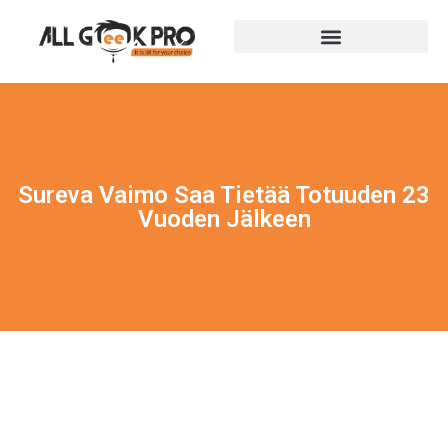
Sureva Vaimo Saa Tietää Totuuden 23
Vuoden Jälkeen